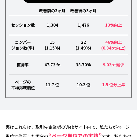
改善前の3ヶ月
改善後の3ヶ月
セッション数
1,304
1,476
13%向上
コンバー
15
22
46%向上
ジョン数(率)
(1.15%)
(1.49%)
(0.34pt向上)
直帰率
47.72 %
38.70%
9.02pt減少
ページの
11.7 位
10.2 位
1.5 位分上昇
平均掲載順位
実はこれらは、取引先企業様のWebサイト内で、私たちがページ
“ページ単位での実績”
単位で修正した場合の
です。私たちの