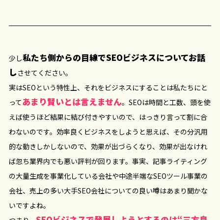
私たち側からの目線でSEOビジネスについてお話
少し
し
させてください。
実はSEOという特性上、それをビジネスにすることは私たちにと
あまり賢いとは言えません
って
。SEOは時間と工数、頭を使
えば使うほど結果に結び付きやすいので、はっきり言って割に合
わないのです。効率良くビジネスをしようと思えば、その分汎用
的な動きしかしないので、効果が出づらくなり、効果が出なけれ
ば忽ち業界内でも悪い評判が回ります。事実、記事ライティング
の大量生成を事業化している会社や中途半端なSEOツール事業の
会社、売上の多い大手SEO会社についての良い噂はあまり聞かな
いですよね。
SEOビジネスで発展しようとするのは“三方良