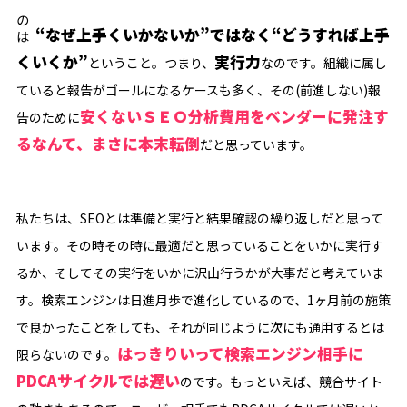
大事なのは
“なぜ上手くいかないか”ではなく“どうすれば上手
くいくか”
実行力
ということ。つまり、
なのです。組織に属し
ていると報告がゴールになるケースも多く、その(前進しない)報
安くないＳＥＯ分析費用をベンダーに発注す
告のために
るなんて、まさに本末転倒
だと思っています。
私たちは、SEOとは準備と実行と結果確認の繰り返しだと思って
います。その時その時に最適だと思っていることをいかに実行す
るか、そしてその実行をいかに沢山行うかが大事だと考えていま
す。検索エンジンは日進月歩で進化しているので、1ヶ月前の施策
で良かったことをしても、それが同じように次にも通用するとは
はっきりいって検索エンジン相手に
限らないのです。
PDCAサイクルでは遅い
のです。もっといえば、競合サイト