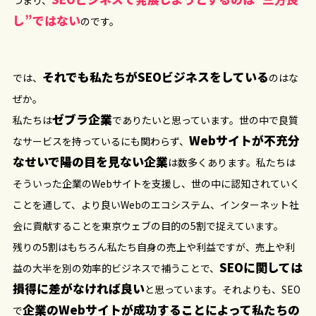
つまり、
し”ではない
のです。
それでも私たちがSEOビジネスをしている
では、
のはな
ぜか。
ゼブラ企業
私たちは
でありたいと思っています。世の中で良質
Webサイトが不充分
なサービスを持っているにも関わらず、
なせいで陽の目を見ない企業
は数多くあります。私たちは
そういった企業のWebサイトを支援し、世の中に認知されていく
ことを通して、より良いWebのエコシステム、インターネット社
会に貢献することを東京ウェブの目的の5割で捉えています。
残りの5割はもちろん私たち自身の売上や利益ですが、売上や利
SEOに関しては
益の大半を別の効率的ビジネスで補うことで、
損得に差がなければ良い
と思っています。それよりも、SEO
企業のWebサイトが成功することによって私たちの
で