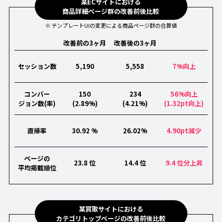
某ECサイトにおける
商品詳細ページ群の改善前後比較
※ テンプレートUIの変更による商品ページ群の合算値
改善前の3ヶ月
改善後の3ヶ月
セッション数
5,190
5,558
7%向上
コンバー
150
234
56%向上
ジョン数(率)
(2.89%)
(4.21%)
(1.32pt向上)
直帰率
30.92 %
26.02%
4.90pt減少
ページの
23.8 位
14.4 位
9.4 位分上昇
平均掲載順位
某買取サイトにおける
カテゴリトップページの改善前後比較