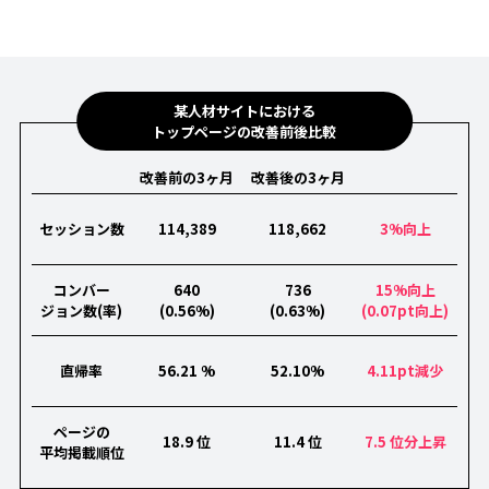
某人材サイトにおける
トップページの改善前後比較
改善前の3ヶ月
改善後の3ヶ月
セッション数
114,389
118,662
3%向上
コンバー
640
736
15%向上
ジョン数(率)
(0.56%)
(0.63%)
(0.07pt向上)
直帰率
56.21 %
52.10%
4.11pt減少
ページの
18.9 位
11.4 位
7.5 位分上昇
平均掲載順位