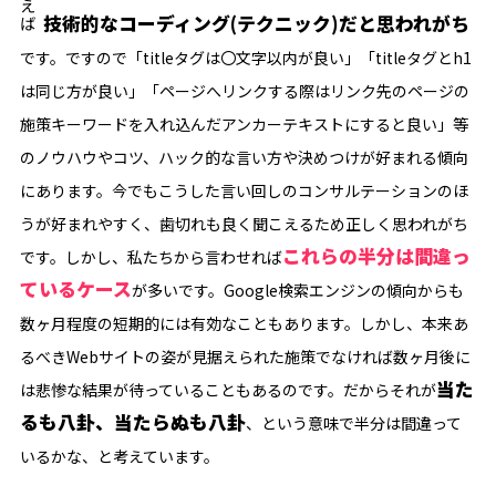
技術的なコーディング(テクニック)だと思われがち
です。ですので「titleタグは〇文字以内が良い」「titleタグとh1
は同じ方が良い」「ページへリンクする際はリンク先のページの
施策キーワードを入れ込んだアンカーテキストにすると良い」等
のノウハウやコツ、ハック的な言い方や決めつけが好まれる傾向
にあります。今でもこうした言い回しのコンサルテーションのほ
うが好まれやすく、歯切れも良く聞こえるため正しく思われがち
これらの半分は間違っ
です。しかし、私たちから言わせれば
ているケース
が多いです。Google検索エンジンの傾向からも
数ヶ月程度の短期的には有効なこともあります。しかし、本来あ
るべきWebサイトの姿が見据えられた施策でなければ数ヶ月後に
当た
は悲惨な結果が待っていることもあるのです。だからそれが
るも八卦、当たらぬも八卦
、という意味で半分は間違って
いるかな、と考えています。