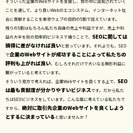
そういった企業のWebサイトを支援し、世の中に認知されていく
ことを通して、より良いWebのエコシステム、インターネット社
会に貢献することを東京ウェブの目的の5割で捉えています。
残りの5割はもちろん私たち自身の売上や利益ですが、売上や利
SEOに関しては
益の大半を別の効率的ビジネスで補うことで、
損得に差がなければ良い
と思っています。それよりも、SEO
企業のWebサイトが成功することによって私たちの
で
評判も上がれば良い
、むしろそれだけで大いなる無形利益に
繋がっていると考えています。
SEO
そういう見方で考えれば、企業Webサイトを良くする上で、
は最も貢献度が分かりやすいビジネス
です。だから私た
ちはSEOビジネスをしています。こんな風に考えている私たちで
絶対に取引先企業のWebサイトを良くしよう
すから、
とするに決まっている
と思いませんか？