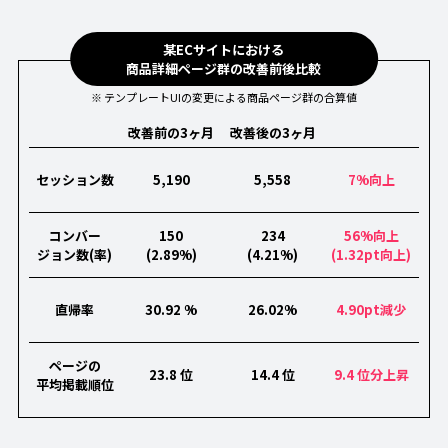
某ECサイトにおける
商品詳細ページ群の改善前後比較
※ テンプレートUIの変更による商品ページ群の合算値
改善前の3ヶ月
改善後の3ヶ月
セッション数
5,190
5,558
7%向上
コンバー
150
234
56%向上
ジョン数(率)
(2.89%)
(4.21%)
(1.32pt向上)
直帰率
30.92 %
26.02%
4.90pt減少
ページの
23.8 位
14.4 位
9.4 位分上昇
平均掲載順位