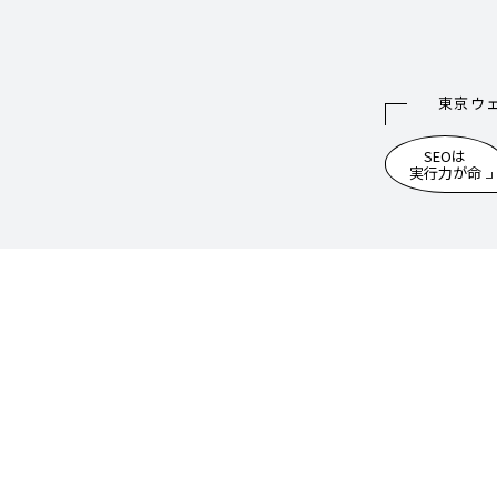
東京ウ
SEOは
実行力が命