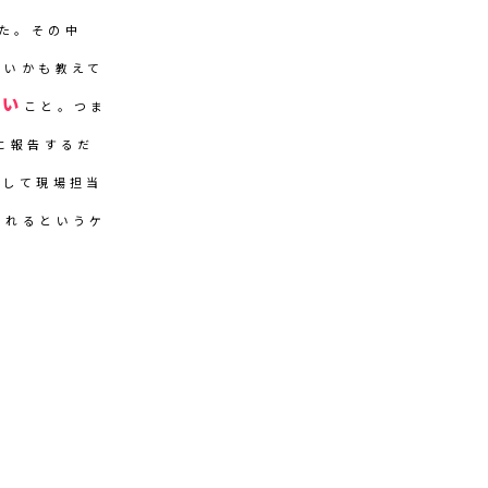
した。その中
良いかも教えて
多い
こと。つま
に報告するだ
解して現場担当
されるというケ