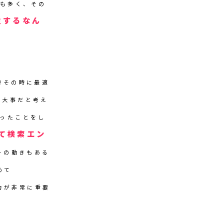
スも多く、その
注するなん
時その時に最適
が大事だと考え
かったことをし
て検索エン
トの動きもある
めて
行力が非常に重要