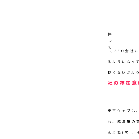
伴って、
SEO会社
るようになっ
良くないかよ
社の存在意
東京ウェブは
も、解決策の
んよね(笑)