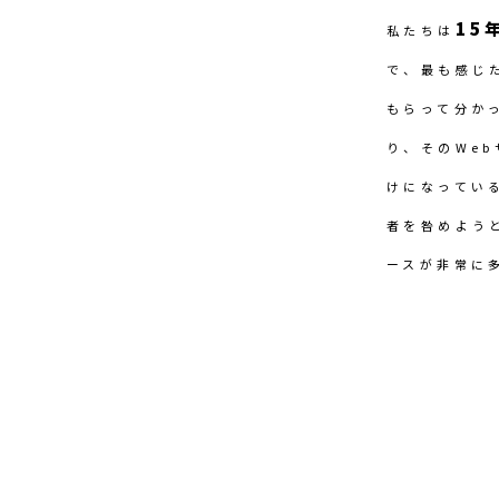
15
私たちは
で、最も感じ
もらって分か
り、そのWe
けになってい
者を咎めよう
ースが非常に