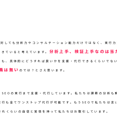
に対しても分析力やコンサルテーション能力だけではなく、実行
分析上手、検証上手なのは当
てきていると考えています。
りも、具体的にどうすれば良いかを支援・代行できるくらいでな
義は無い
のでは？とさえ思います。
、SEOの実行まで支援・代行しています。私たちは課題の分析も
実行も全てワンストップ代行が可能です。もうSEOで私たちは言
。それくらいの自信と覚悟を持って私たちはお取引しています。