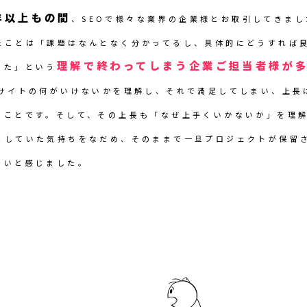
年以上もの間
、SEOで様々な業界の企業様とお取引してきま
たことは「課題はなんとなく分かってるし、具体的にどうすれば
理解で終わってしまう企業ご担当者様が
った」という
bサイトの何がいけないかを理解し、それで満足してしまい、上長
ることです。そして、その上長も「なぜ上手くいかないか」を理
としていた気持ちをなだめ、そのままで一旦プロジェクトが保留
多いと感じました。