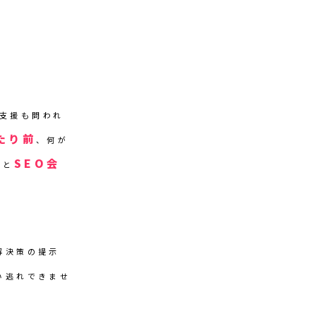
力支援も問われ
たり前
、何が
SEO会
いと
解決策の提示
い逃れできませ