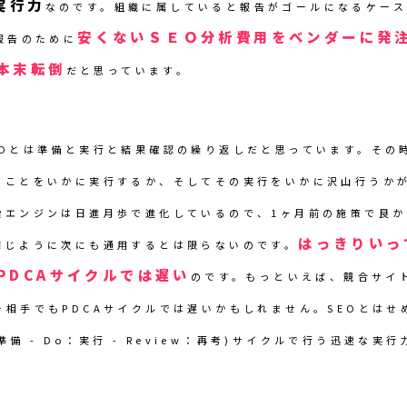
実行力
なのです。組織に属していると報告がゴールになるケー
安くないＳＥＯ分析費用をベンダーに発
報告のために
本末転倒
だと思っています。
EOとは準備と実行と結果確認の繰り返しだと思っています。その
ることをいかに実行するか、そしてその実行をいかに沢山行うか
索エンジンは日進月歩で進化しているので、1ヶ月前の施策で良
はっきりいっ
同じように次にも通用するとは限らないのです。
PDCAサイクルでは遅い
のです。もっといえば、競合サイ
ー相手でもPDCAサイクルでは遅いかもしれません。SEOとはせ
p：準備 - Do：実行 - Review：再考)サイクルで行う迅速な実