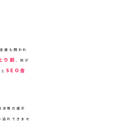
力支援も問われ
たり前
、何が
SEO会
いと
解決策の提示
い逃れできませ