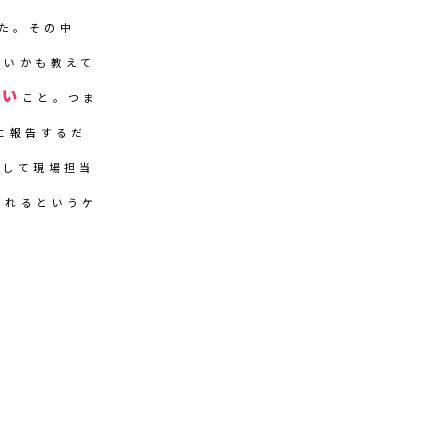
した。その中
良いかも教えて
多い
こと。つま
に報告するだ
解して現場担当
されるというケ