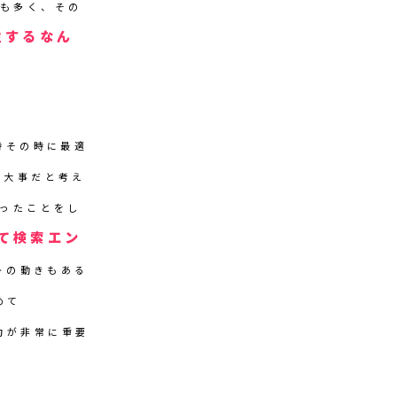
スも多く、その
注するなん
時その時に最適
が大事だと考え
かったことをし
て検索エン
トの動きもある
めて
行力が非常に重要