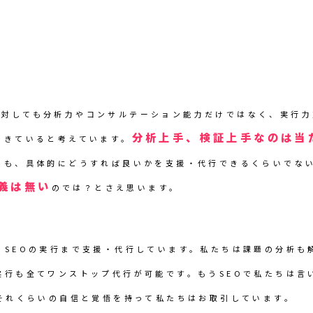
に対しても分析力やコンサルテーション能力だけではなく、実行
分析上手、検証上手なのは当
てきていると考えています。
りも、具体的にどうすれば良いかを支援・代行できるくらいでな
義は無い
のでは？とさえ思います。
、SEOの実行まで支援・代行しています。私たちは課題の分析も
実行も全てワンストップ代行が可能です。もうSEOで私たちは言
。それくらいの自信と覚悟を持って私たちはお取引しています。