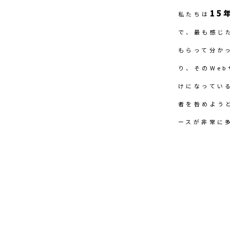
15
私たちは
で、最も感じ
もらって分か
り、そのWe
けになってい
者を咎めよう
ースが非常に