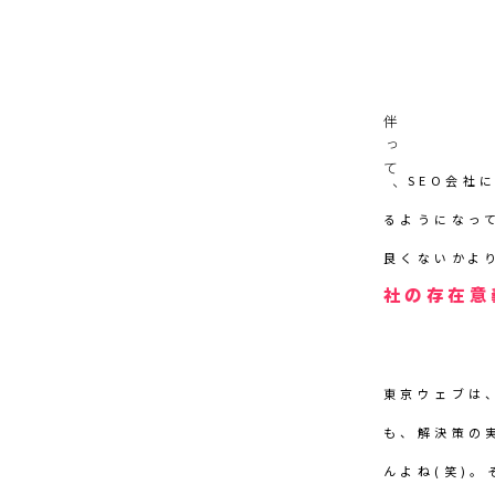
伴って、
SEO会社
るようになっ
良くないかよ
社の存在意
東京ウェブは
も、解決策の
んよね(笑)