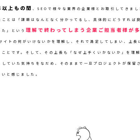
年以上もの間
、SEOで様々な業界の企業様とお取引してきま
たことは「課題はなんとなく分かってるし、具体的にどうすれば
理解で終わってしまう企業ご担当者様が
った」という
bサイトの何がいけないかを理解し、それで満足してしまい、上長
ることです。そして、その上長も「なぜ上手くいかないか」を理
としていた気持ちをなだめ、そのままで一旦プロジェクトが保留
多いと感じました。