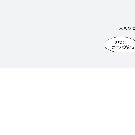
東京ウ
SEOは
実行力が命