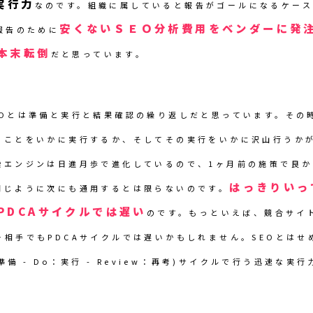
実行力
なのです。組織に属していると報告がゴールになるケー
安くないＳＥＯ分析費用をベンダーに発
報告のために
本末転倒
だと思っています。
EOとは準備と実行と結果確認の繰り返しだと思っています。その
ることをいかに実行するか、そしてその実行をいかに沢山行うか
索エンジンは日進月歩で進化しているので、1ヶ月前の施策で良
はっきりいっ
同じように次にも通用するとは限らないのです。
PDCAサイクルでは遅い
のです。もっといえば、競合サイ
ー相手でもPDCAサイクルでは遅いかもしれません。SEOとはせ
p：準備 - Do：実行 - Review：再考)サイクルで行う迅速な実