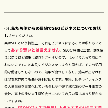
私たち側からの目線でSEOビジネスについてお話
少し
し
させてください。
実はSEOという特性上、それをビジネスにすることは私たちにと
あまり賢いとは言えません
って
。SEOは時間と工数、頭を使
えば使うほど結果に結び付きやすいので、はっきり言って割に合
わないのです。効率良くビジネスをしようと思えば、その分汎用
的な動きしかしないので、効果が出づらくなり、効果が出なけれ
ば忽ち業界内でも悪い評判が回ります。事実、記事ライティング
の大量生成を事業化している会社や中途半端なSEOツール事業の
会社、売上の多い大手SEO会社についての良い噂はあまり聞かな
いですよね。
SEOビジネスで発展しようとするのは“三方良