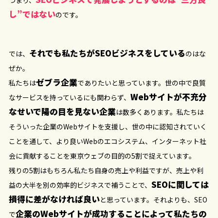
つまり、
し”ではない
のです。
それでも私たちがSEOビジネスをしている
では、
のはな
ぜか。
ゼブラ企業
私たちは
でありたいと思っています。世の中で良質
Webサイトが不充分
なサービスを持っているにも関わらず、
なせいで陽の目を見ない企業
は数多くあります。私たちは
そういった企業のWebサイトを支援し、世の中に認知されていく
ことを通して、より良いWebのエコシステム、インターネット社
会に貢献することを東京ウェブの目的の5割で捉えています。
残りの5割はもちろん私たち自身の売上や利益ですが、売上や利
SEOに関しては
益の大半を別の効率的ビジネスで補うことで、
損得に差がなければ良い
と思っています。それよりも、SEO
企業のWebサイトが成功することによって私たちの
で