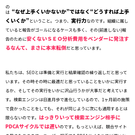
大事なのは
“なぜ上手くいかないか”ではなく“どうすれば上手
くいくか”
実行力
ということ。つまり、
なのです。組織に属し
ていると報告がゴールになるケースも多く、その(前進しない)報
安くないＳＥＯ分析費用をベンダーに発注す
告のために
るなんて、まさに本末転倒
だと思っています。
私たちは、SEOとは準備と実行と結果確認の繰り返しだと思って
います。その時その時に最適だと思っていることをいかに実行す
るか、そしてその実行をいかに沢山行うかが大事だと考えていま
す。検索エンジンは日進月歩で進化しているので、1ヶ月前の施策
で良かったことをしても、それが同じように次にも通用するとは
はっきりいって検索エンジン相手に
限らないのです。
PDCAサイクルでは遅い
のです。もっといえば、競合サイト