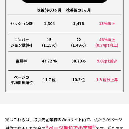
改善前の3ヶ月
改善後の3ヶ月
セッション数
1,304
1,476
13%向上
コンバー
15
22
46%向上
ジョン数(率)
(1.15%)
(1.49%)
(0.34pt向上)
直帰率
47.72 %
38.70%
9.02pt減少
ページの
11.7 位
10.2 位
1.5 位分上昇
平均掲載順位
実はこれらは、取引先企業様のWebサイト内で、私たちがページ
“ページ単位での実績”
単位で修正した場合の
です。私たちの