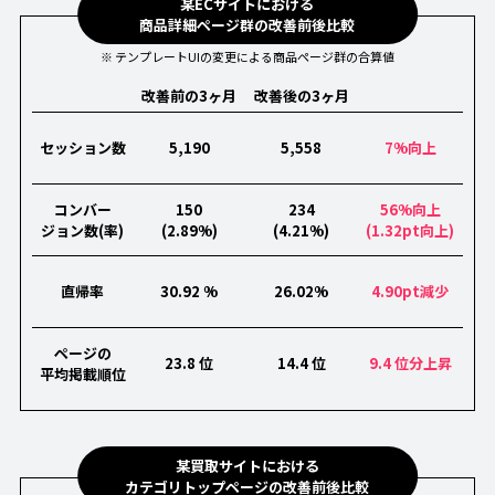
某ECサイトにおける
商品詳細ページ群の改善前後比較
※ テンプレートUIの変更による商品ページ群の合算値
改善前の3ヶ月
改善後の3ヶ月
セッション数
5,190
5,558
7%向上
コンバー
150
234
56%向上
ジョン数(率)
(2.89%)
(4.21%)
(1.32pt向上)
直帰率
30.92 %
26.02%
4.90pt減少
ページの
23.8 位
14.4 位
9.4 位分上昇
平均掲載順位
某買取サイトにおける
カテゴリトップページの改善前後比較