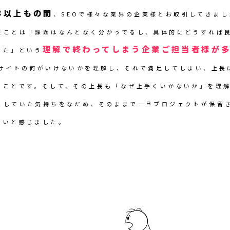
年以上もの間
、SEOで様々な業界の企業様とお取引してきま
たことは「課題はなんとなく分かってるし、具体的にどうすれば
理解で終わってしまう企業ご担当者様が
った」という
bサイトの何がいけないかを理解し、それで満足してしまい、上長
ることです。そして、その上長も「なぜ上手くいかないか」を理
としていた気持ちをなだめ、そのままで一旦プロジェクトが保留
多いと感じました。