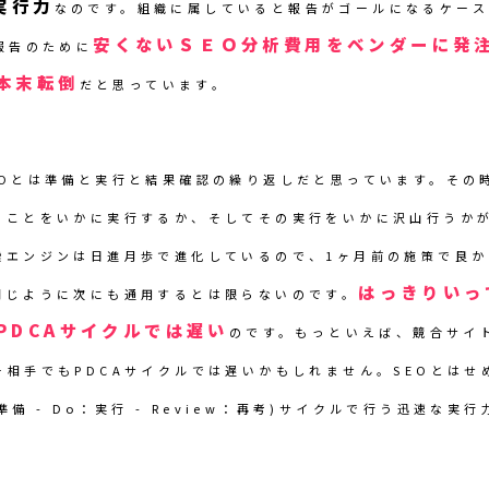
実行力
なのです。組織に属していると報告がゴールになるケー
安くないＳＥＯ分析費用をベンダーに発
報告のために
本末転倒
だと思っています。
EOとは準備と実行と結果確認の繰り返しだと思っています。その
ることをいかに実行するか、そしてその実行をいかに沢山行うか
索エンジンは日進月歩で進化しているので、1ヶ月前の施策で良
はっきりいっ
同じように次にも通用するとは限らないのです。
PDCAサイクルでは遅い
のです。もっといえば、競合サイ
ー相手でもPDCAサイクルでは遅いかもしれません。SEOとはせ
p：準備 - Do：実行 - Review：再考)サイクルで行う迅速な実