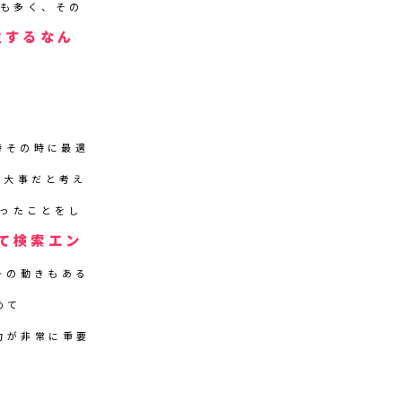
スも多く、その
注するなん
時その時に最適
が大事だと考え
かったことをし
て検索エン
トの動きもある
めて
行力が非常に重要