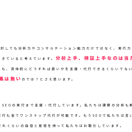
に対しても分析力やコンサルテーション能力だけではなく、実行
分析上手、検証上手なのは当
てきていると考えています。
りも、具体的にどうすれば良いかを支援・代行できるくらいでな
義は無い
のでは？とさえ思います。
、SEOの実行まで支援・代行しています。私たちは課題の分析も
実行も全てワンストップ代行が可能です。もうSEOで私たちは言
。それくらいの自信と覚悟を持って私たちはお取引しています。