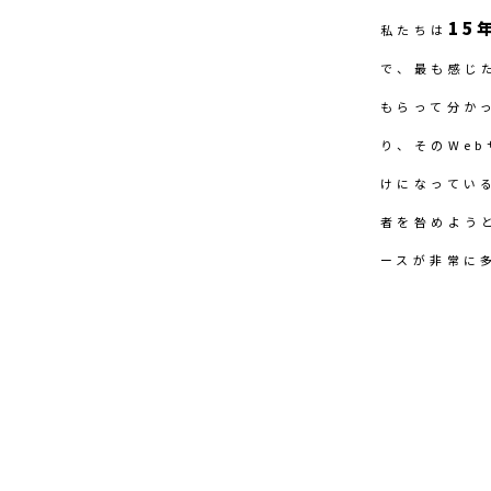
15
私たちは
で、最も感じ
もらって分か
り、そのWe
けになってい
者を咎めよう
ースが非常に