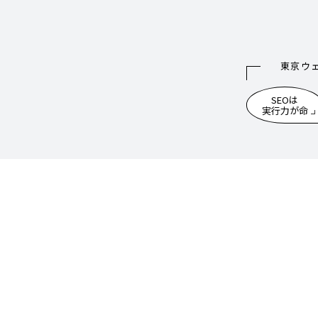
東京ウ
SEOは
実行力が命