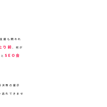
力支援も問われ
たり前
、何が
SEO会
いと
解決策の提示
い逃れできませ