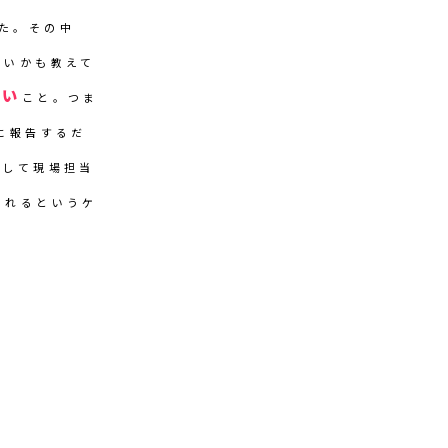
した。その中
良いかも教えて
多い
こと。つま
に報告するだ
解して現場担当
されるというケ