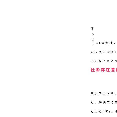
伴って、
SEO会社
るようになっ
良くないかよ
社の存在意
東京ウェブは
も、解決策の
んよね(笑)