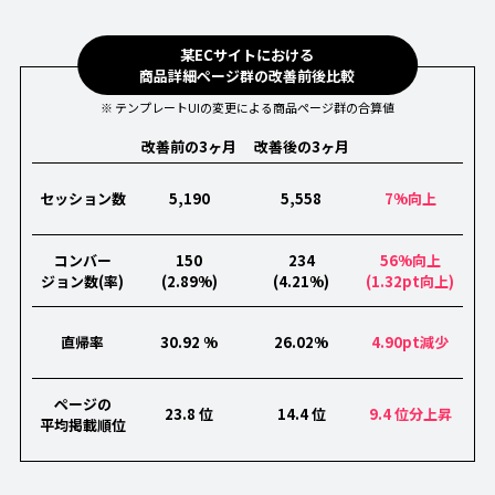
某ECサイトにおける
商品詳細ページ群の改善前後比較
※ テンプレートUIの変更による商品ページ群の合算値
改善前の3ヶ月
改善後の3ヶ月
セッション数
5,190
5,558
7%向上
コンバー
150
234
56%向上
ジョン数(率)
(2.89%)
(4.21%)
(1.32pt向上)
直帰率
30.92 %
26.02%
4.90pt減少
ページの
23.8 位
14.4 位
9.4 位分上昇
平均掲載順位