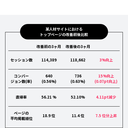
某人材サイトにおける
トップページの改善前後比較
改善前の3ヶ月
改善後の3ヶ月
セッション数
114,389
118,662
3%向上
コンバー
640
736
15%向上
ジョン数(率)
(0.56%)
(0.63%)
(0.07pt向上)
直帰率
56.21 %
52.10%
4.11pt減少
ページの
18.9 位
11.4 位
7.5 位分上昇
平均掲載順位