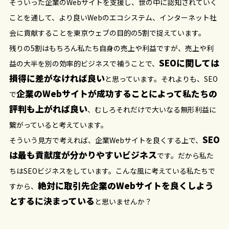
そういった企業のWebサイトを支援し、世の中に認知されていく
ことを通して、より良いWebのエコシステム、インターネット社
会に貢献することを東京ウェブの目的の5割で捉えています。
残りの5割はもちろん私たち自身の売上や利益ですが、売上や利
SEOに関しては
益の大半を別の効率的ビジネスで補うことで、
損得に差がなければ良い
と思っています。それよりも、SEO
企業のWebサイトが成功することによって私たちの
で
評判も上がれば良い
、むしろそれだけで大いなる無形利益に
繋がっていると考えています。
SEO
そういう見方で考えれば、企業Webサイトを良くする上で、
は最も貢献度が分かりやすいビジネス
です。だから私た
ちはSEOビジネスをしています。こんな風に考えている私たちで
絶対に取引先企業のWebサイトを良くしよう
すから、
とするに決まっている
と思いませんか？