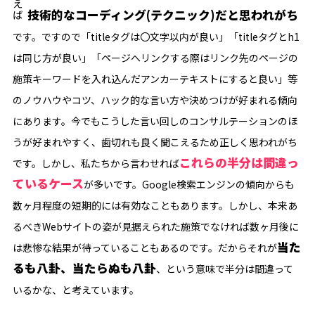
技術的なコーディング(テクニック)だと思われがち
です。ですので「titleタグは〇文字以内が良い」「titleタグとh1
は同じ方が良い」「ページへリンクする際はリンク先のページの
施策キーワードを入れ込んだアンカーテキストにすると良い」等
のノウハウやコツ、ハック的な言い方や決めつけが好まれる傾向
にあります。今でもこうした言い回しのコンサルテーションのほ
うが好まれやすく、歯切れも良く聞こえるため正しく思われがち
これらの半分は間違っ
です。しかし、私たちから言わせれば
ているケース
が多いです。Google検索エンジンの傾向からも
数ヶ月程度の短期的には有効なこともあります。しかし、本来あ
るべきWebサイトの姿が見据えられた施策でなければ数ヶ月後に
当た
は悲惨な結果が待っていることもあるのです。だからそれが
るも八卦、当たらぬも八卦
、という意味で半分は間違って
いるかな、と考えています。