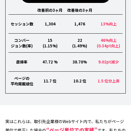
改善前の3ヶ月
改善後の3ヶ月
セッション数
1,304
1,476
13%向上
コンバー
15
22
46%向上
ジョン数(率)
(1.15%)
(1.49%)
(0.34pt向上)
直帰率
47.72 %
38.70%
9.02pt減少
ページの
11.7 位
10.2 位
1.5 位分上昇
平均掲載順位
実はこれらは、取引先企業様のWebサイト内で、私たちがページ
“ページ単位での実績”
単位で修正した場合の
です。私たちの