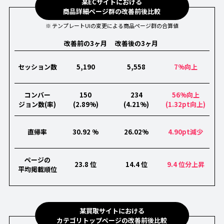
某ECサイトにおける
商品詳細ページ群の改善前後比較
※ テンプレートUIの変更による商品ページ群の合算値
改善前の3ヶ月
改善後の3ヶ月
セッション数
5,190
5,558
7%向上
コンバー
150
234
56%向上
ジョン数(率)
(2.89%)
(4.21%)
(1.32pt向上)
直帰率
30.92 %
26.02%
4.90pt減少
ページの
23.8 位
14.4 位
9.4 位分上昇
平均掲載順位
某買取サイトにおける
カテゴリトップページの改善前後比較