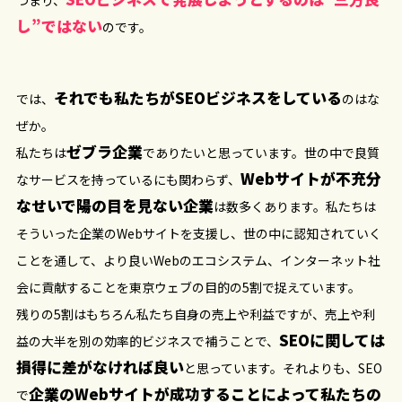
つまり、
し”ではない
のです。
それでも私たちがSEOビジネスをしている
では、
のはな
ぜか。
ゼブラ企業
私たちは
でありたいと思っています。世の中で良質
Webサイトが不充分
なサービスを持っているにも関わらず、
なせいで陽の目を見ない企業
は数多くあります。私たちは
そういった企業のWebサイトを支援し、世の中に認知されていく
ことを通して、より良いWebのエコシステム、インターネット社
会に貢献することを東京ウェブの目的の5割で捉えています。
残りの5割はもちろん私たち自身の売上や利益ですが、売上や利
SEOに関しては
益の大半を別の効率的ビジネスで補うことで、
損得に差がなければ良い
と思っています。それよりも、SEO
企業のWebサイトが成功することによって私たちの
で