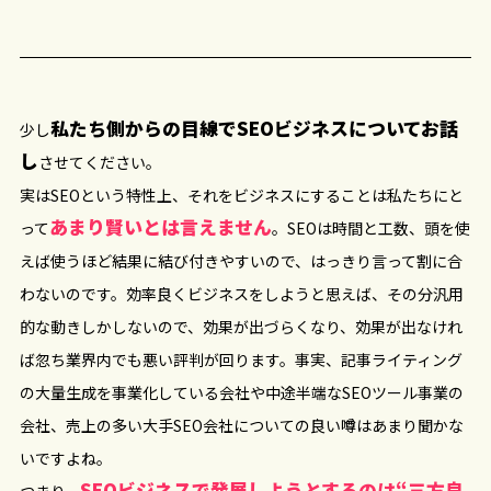
私たち側からの目線でSEOビジネスについてお話
少し
し
させてください。
実はSEOという特性上、それをビジネスにすることは私たちにと
あまり賢いとは言えません
って
。SEOは時間と工数、頭を使
えば使うほど結果に結び付きやすいので、はっきり言って割に合
わないのです。効率良くビジネスをしようと思えば、その分汎用
的な動きしかしないので、効果が出づらくなり、効果が出なけれ
ば忽ち業界内でも悪い評判が回ります。事実、記事ライティング
の大量生成を事業化している会社や中途半端なSEOツール事業の
会社、売上の多い大手SEO会社についての良い噂はあまり聞かな
いですよね。
SEOビジネスで発展しようとするのは“三方良