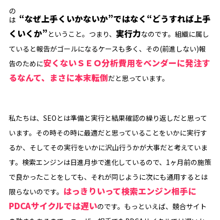
大事なのは
“なぜ上手くいかないか”ではなく“どうすれば上手
くいくか”
実行力
ということ。つまり、
なのです。組織に属し
ていると報告がゴールになるケースも多く、その(前進しない)報
安くないＳＥＯ分析費用をベンダーに発注す
告のために
るなんて、まさに本末転倒
だと思っています。
私たちは、SEOとは準備と実行と結果確認の繰り返しだと思って
います。その時その時に最適だと思っていることをいかに実行す
るか、そしてその実行をいかに沢山行うかが大事だと考えていま
す。検索エンジンは日進月歩で進化しているので、1ヶ月前の施策
で良かったことをしても、それが同じように次にも通用するとは
はっきりいって検索エンジン相手に
限らないのです。
PDCAサイクルでは遅い
のです。もっといえば、競合サイト