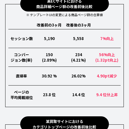
某ECサイトにおける
商品詳細ページ群の改善前後比較
※ テンプレートUIの変更による商品ページ群の合算値
改善前の3ヶ月
改善後の3ヶ月
セッション数
5,190
5,558
7%向上
コンバー
150
234
56%向上
ジョン数(率)
(2.89%)
(4.21%)
(1.32pt向上)
直帰率
30.92 %
26.02%
4.90pt減少
ページの
23.8 位
14.4 位
9.4 位分上昇
平均掲載順位
某買取サイトにおける
カテゴリトップページの改善前後比較