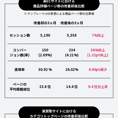
某ECサイトにおける
商品詳細ページ群の改善前後比較
※ テンプレートUIの変更による商品ページ群の合算値
改善前の3ヶ月
改善後の3ヶ月
セッション数
5,190
5,558
7%向上
コンバー
150
234
56%向上
ジョン数(率)
(2.89%)
(4.21%)
(1.32pt向上)
直帰率
30.92 %
26.02%
4.90pt減少
ページの
23.8 位
14.4 位
9.4 位分上昇
平均掲載順位
某買取サイトにおける
カテゴリトップページの改善前後比較