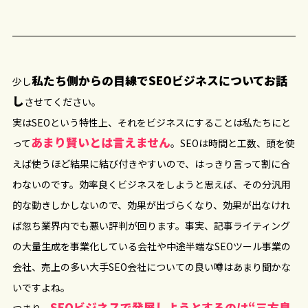
私たち側からの目線でSEOビジネスについてお話
少し
し
させてください。
実はSEOという特性上、それをビジネスにすることは私たちにと
あまり賢いとは言えません
って
。SEOは時間と工数、頭を使
えば使うほど結果に結び付きやすいので、はっきり言って割に合
わないのです。効率良くビジネスをしようと思えば、その分汎用
的な動きしかしないので、効果が出づらくなり、効果が出なけれ
ば忽ち業界内でも悪い評判が回ります。事実、記事ライティング
の大量生成を事業化している会社や中途半端なSEOツール事業の
会社、売上の多い大手SEO会社についての良い噂はあまり聞かな
いですよね。
SEOビジネスで発展しようとするのは“三方良