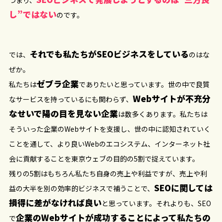
つまり、
し”ではない
のです。
それでも私たちがSEOビジネスをしている
では、
のはな
ぜか。
ゼブラ企業
私たちは
でありたいと思っています。世の中で良質
Webサイトが不充分
なサービスを持っているにも関わらず、
なせいで陽の目を見ない企業
は数多くあります。私たちは
そういった企業のWebサイトを支援し、世の中に認知されていく
ことを通して、より良いWebのエコシステム、インターネット社
会に貢献することを東京ウェブの目的の5割で捉えています。
残りの5割はもちろん私たち自身の売上や利益ですが、売上や利
SEOに関しては
益の大半を別の効率的ビジネスで補うことで、
損得に差がなければ良い
と思っています。それよりも、SEO
企業のWebサイトが成功することによって私たちの
で