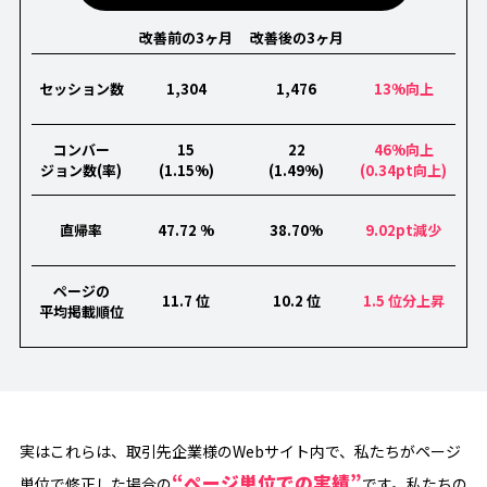
改善前の3ヶ月
改善後の3ヶ月
セッション数
1,304
1,476
13%向上
コンバー
15
22
46%向上
ジョン数(率)
(1.15%)
(1.49%)
(0.34pt向上)
直帰率
47.72 %
38.70%
9.02pt減少
ページの
11.7 位
10.2 位
1.5 位分上昇
平均掲載順位
実はこれらは、取引先企業様のWebサイト内で、私たちがページ
“ページ単位での実績”
単位で修正した場合の
です。私たちの