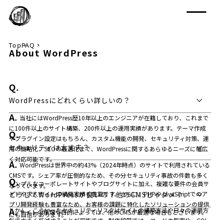
Top
FAQ
About WordPress
WordPressにどれくらい詳しいの？
当社にはWordPress歴10年以上のエンジニアが在籍しており、これまで
に100件以上のサイト構築、200件以上の運用実績があります。テーマ作成
やプラグイン設定はもちろん、カスタム機能の開発、セキュリティ対策、運
セキュリティは大丈夫？
用の簡略化、SEOの最適化まで、WordPressに関するあらゆるニーズに幅広
く対応可能です。
WordPressは世界中の約43%（2024年時点）のサイトで利用されている
CMSです。シェア率が圧倒的なため、その分セキュリティ事故の件数も多く
シンプルなコーポレートサイトやブログサイトに加え、複雑な要件の会員サ
なっています。
イトや求人サイトの構築実績も豊富です。さらに、PHPやJavaScriptでのア
どうしてWordPressが良いの？他のCMSじゃダメ？
プリ開発経験も豊富なため、お客様の課題に特化したソリューションの提供
しかし、こういったセキュリティリスクはサイトの構築方法や日々の運用方
サイトの種類や目的によっては、他のCMSが最適な場合もございます。
にも自信があります。