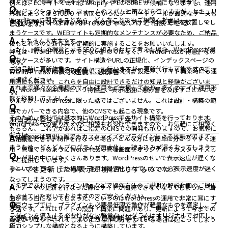
針で大きく低減することが可能です。制作段階では、コードの無害化、SQL
例えば、ECサイトであれば Shopify や EC-CUBE が候補になりますし、運用
インジェクション対策、フォームのスパム対策などを行いますが、セキュリ
形態によっては STUDIO や Wix といったノーコードツールが最適なケースも
WordPressに関することなら、どんなことでもご相談ください。
ティホールとなりやすいのは、WordPressやプラグインの更新を放置してし
自社のサイトはWordPressじゃないけど相談できる？
ございます。
まうケースです。WEBサイトも定期的なメンテナンスが必要なため、ご納品
もちろん大丈夫です。
後もこれらの更新作業を定期的に実施することをお願いいたします。
しかし、弊社の得意とするSEOと組み合わせて考えた場合、WordPressが最
弊社は『WordPressしかできない』のではなく、『WordPressが得意』なの
適なケースが多いです。サイト構造やURLの正規化、インデックスページの
です。
ご納品時に更新作業のレクチャーも行いますが、更新代行も可能ですので、
コントロール、画像の取り扱い、各種メタタグ設定が、サイト構築時にも運
WordPressは表示速度に悪影響では？
ご相談ください。
用時にも容易で、これらを自由に設計できるだけの知見と経験がございま
これまで様々な企業様のサイト運用をご支援しており、多くのサイト運用形
WordPressはCMSという特性上、表示速度に悪影響を及ぼすことがござ
す。
態を経験してきました。
いますが、WordPressに限った話ではございません。これは設計・構築の範
囲でカバーできる内容で、他のCMSでも起こる現象です。
そのため、弊社では基本的にWordPressでのサイト構築を行っております。
担当者が全く詳しくないけど大丈夫？
WordPressへの乗り換えのご相談もお受けできますので、お気軽にご相談く
もちろん、ご希望があればご指定のCMSでの開発も承りますので、お気軽に
ださい。
WordPressは簡単に誰でもカスタマイズやプラグインによる拡張ができてし
弊社でサイト制作を行なった場合、どんな方にも簡単に分かりやすく運
ご相談ください。
まうため、どんどんプログラムが巨大化し、読み込みが遅くなってしまうサ
用・管理できるようにWordPressの管理画面をオリジナルでカスタマイズし
イトが世の中にはたくさんあります。WordPressのせいで表示速度が遅くな
てご提供しています。
るというよりも、その構築・運用が最適化されていないから表示速度が遅く
テーマを更新したら表示が崩れたりするのでは？
なってしまうのです。
ご希望であればオンラインMtg.などで操作方法のご説明や解説動画のご提供
テーマの更新を行なった際にサイトが閲覧できなくなってしまった、画
もさせていただいておりますのでご安心ください。
面が真っ白になってしまった、というのはWordPressの運用で非常に耳にす
東京ウェブでは、プラグインも必要最低限で動作が軽量なものを選定し、プ
る話です。これはサイトの設計・構築に問題があり、更新によって今までの
ラグインを導入する必要性がない軽量なプログラムはオリジナルで対応し、
お問い合わせフォームや会員機能等も作れますか？
設定がリセットされてしまうような作り方をしている場合に起こってしまう
極力シンプルな構成となるように構築しています。