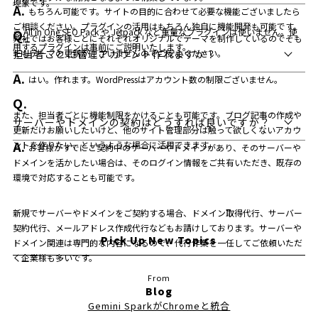
現象です。
もちろん可能です。サイトの目的に合わせて必要な機能ございましたら
ご相談ください。プラグインの活用はもちろん独自に機能開発も可能です。
※ All in One SEO Pack や Jetpack など重量なプラグインは使いません。使
弊社ではお客様ごとにそれぞれオリジナルでテーマを制作しているのでそも
用するプラグインは事前にご説明いたします。
そもテーマの更新がございませんのでご安心ください。
担当者ごとに管理アカウント作れますか？
はい。作れます。WordPressはアカウント数の制限ございません。
また、担当者ごとに機能制限をかけることも可能です。ブログ記事の作成や
サーバーやドメインの契約はどうすれば良いですか？
更新だけお願いしたいけど、他のサイト管理部分は触って欲しくないアカウ
ントを作りたい、というような場合に活用できます。
お客様がすでにご契約中のサーバーやドメインがあり、そのサーバーや
ドメインを活かしたい場合は、そのログイン情報をご共有いただき、既存の
環境で対応することも可能です。
新規でサーバーやドメインをご契約する場合、ドメイン取得代行、サーバー
契約代行、メールアドレス作成代行などもお請けしております。サーバーや
Pick Up New Topics
ドメイン関連は専門的な内容になるので、代行作業を一任してご依頼いただ
く企業様も多いです。
Blog
Gemini SparkがChromeと統合