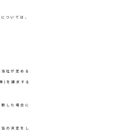
報については、
、当社が定める
等)を請求する
判断した場合に
い旨の決定をし