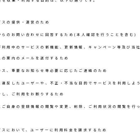
報を収集・利用する目的は、以下の通りです。
ビスの提供・運営のため
からのお問い合わせに回答するため(本人確認を行うことを含む)
が利用中のサービスの新機能、更新情報、キャンペーン等及び当
スの案内のメールを送付するため
ンス、重要なお知らせ等必要に応じたご連絡のため
に違反したユーザーや、不正・不当な目的でサービスを利用しよ
をし、ご利用をお断りするため
にご自身の登録情報の閲覧や変更、削除、ご利用状況の閲覧を行
ビスにおいて、ユーザーに利用料金を請求するため