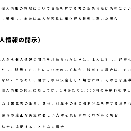
該個人情報の管理について責任を有する者の氏名または名称につ
人に通知し、または本人が容易に知り得る状態に置いた場合
人情報の開示)
本人から個人情報の開示を求められたときは、本人に対し、遅滞
ただし、開示することにより次のいずれかに該当する場合は、そ
しないこともあり、開示しない決定をした場合には、その旨を遅
、個人情報の開示に際しては、1件あたり1,000円の手数料を申
または第三者の生命、身体、財産その他の権利利益を害するおそ
の業務の適正な実施に著しい支障を及ぼすおそれがある場合
他法令に違反することとなる場合