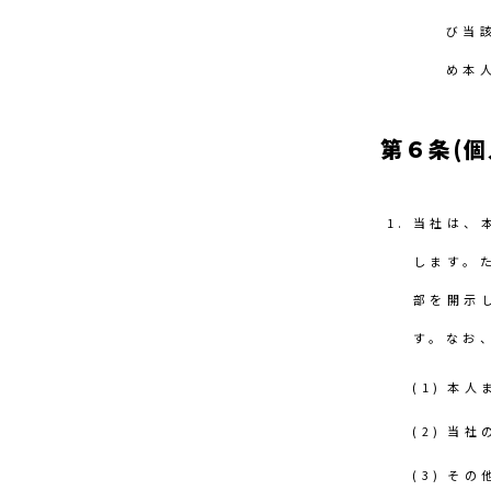
び当
め本
第６条(個
当社は、
します。
部を開示
す。なお
本人
当社
その