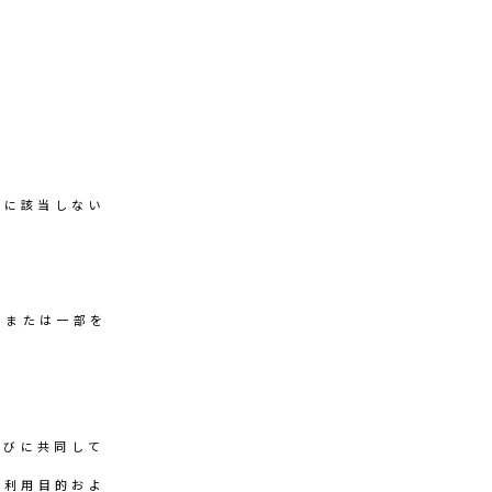
者に該当しない
部または一部を
合
並びに共同して
の利用目的およ