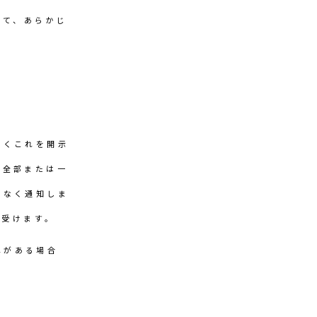
いて、あらかじ
なくこれを開示
の全部または一
滞なく通知しま
し受けます。
れがある場合