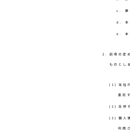
第
本
本
前項の定
ものとし
当社
委託
合併
個人
利用