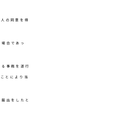
本人の同意を得
る場合であっ
める事務を遂行
ることにより当
に届出をしたと