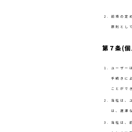
前項の定
原則とし
第７条(
ユーザー
手続きに
ことがで
当社は、
は、遅滞
当社は、