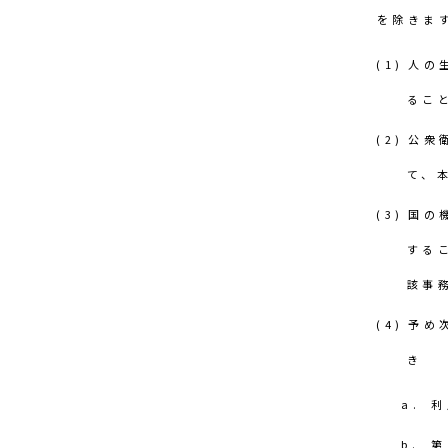
を除きま
人の
るこ
公衆
て、
国の
する
該事
予め
き
利
第