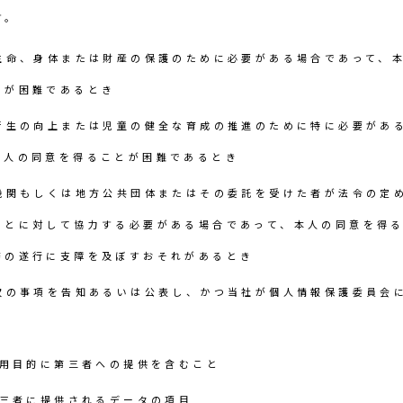
す。
生命、身体または財産の保護のために必要がある場合であって、
とが困難であるとき
衛生の向上または児童の健全な育成の推進のために特に必要があ
本人の同意を得ることが困難であるとき
機関もしくは地方公共団体またはその委託を受けた者が法令の定
ことに対して協力する必要がある場合であって、本人の同意を得
務の遂行に支障を及ぼすおそれがあるとき
次の事項を告知あるいは公表し、かつ当社が個人情報保護委員会
用目的に第三者への提供を含むこと
三者に提供されるデータの項目