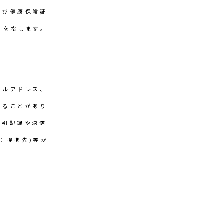
及び健康保険証
)を指します。
ールアドレス、
することがあり
取引記録や決済
：提携先)等か